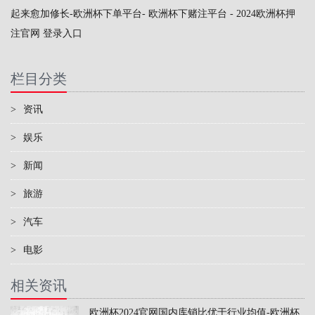
起来愈加修长-欧洲杯下单平台- 欧洲杯下赌注平台 - 2024欧洲杯押
注官网 登录入口
栏目分类
>
资讯
>
娱乐
>
新闻
>
旅游
>
汽车
>
电影
相关资讯
欧洲杯2024官网国内库销比优于行业均值-欧洲杯