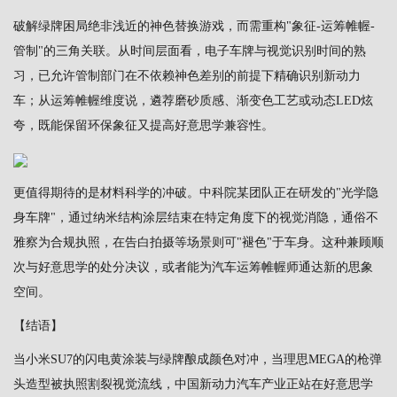
破解绿牌困局绝非浅近的神色替换游戏，而需重构"象征-运筹帷幄-
管制"的三角关联。从时间层面看，电子车牌与视觉识别时间的熟
习，已允许管制部门在不依赖神色差别的前提下精确识别新动力
车；从运筹帷幄维度说，遴荐磨砂质感、渐变色工艺或动态LED炫
夸，既能保留环保象征又提高好意思学兼容性。
更值得期待的是材料科学的冲破。中科院某团队正在研发的"光学隐
身车牌"，通过纳米结构涂层结束在特定角度下的视觉消隐，通俗不
雅察为合规执照，在告白拍摄等场景则可"褪色"于车身。这种兼顾顺
次与好意思学的处分决议，或者能为汽车运筹帷幄师通达新的思象
空间。
【结语】
当小米SU7的闪电黄涂装与绿牌酿成颜色对冲，当理思MEGA的枪弹
头造型被执照割裂视觉流线，中国新动力汽车产业正站在好意思学