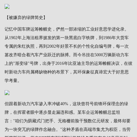
【被嫌弃的绿牌简史】
记忆中国车牌运筹帷幄史，俨然一部浓缩的工业好意思学进化录。
从1902年上海法租界披发的第一块黑底白字铁牌，到1986年大货车
专属的朱红执照，再到2002年好景不长的个性化自编号牌，每一次
篡改齐暗合着汽车产业跃迁的脉搏。而今吊挂在5000万辆新动力车
上的"渐变绿"号牌，出身于2016年比亚迪主导的运筹帷幄决议，在彼
时新动力车尚属稀缺物种的布景下，其环保象征真谛宏大于好意思
学考量。
但跟着新动力汽车渗入率冲破40%，这块曾符号前锋环保理念的绿
牌，在挥霍者眼中逐步显走漏违和感。某车企运筹帷幄总监坦
言："咱们为荫藏式门把手、无格栅前脸干预数亿元研发，最终却要
为一块突兀的绿牌作念融合。"这种矛盾在高端市集尤为权臣，当劳